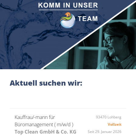
Aktuell suchen wir:
Kauffrau/-mann für
93470 Lohberg
Büromanagement ( m/w/d )
Vollzeit
Top Clean GmbH & Co. KG
Seit 29. Januar 2026